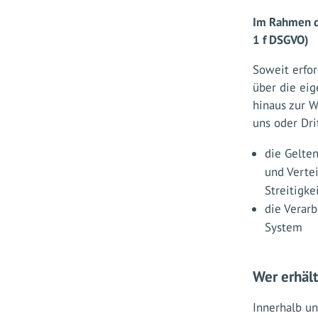
Im Rahmen de
1 f DSGVO)
Soweit erfor
über die eig
hinaus zur W
uns oder Drit
die Gelte
und Verte
Streitigke
die Verar
System
Wer erhäl
Innerhalb u