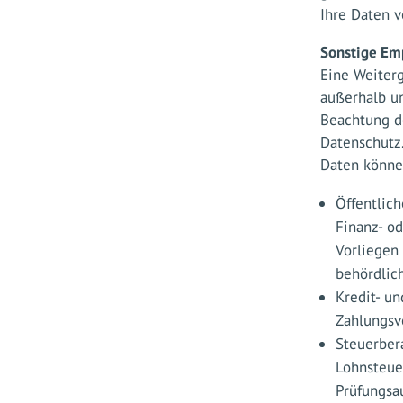
Ihre Daten v
Sonstige Emp
Eine Weiter
außerhalb un
Beachtung d
Datenschutz
Daten können
Öffentlich
Finanz- o
Vorliegen
behördlic
Kredit- un
Zahlungsv
Steuerber
Lohnsteuer
Prüfungsau