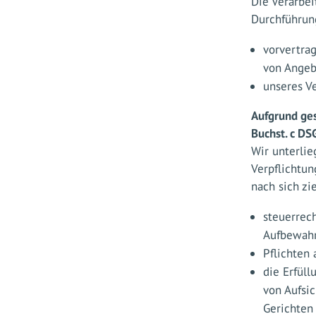
Die Verarbei
Durchführun
vorvertra
von Angeb
unseres V
Aufgrund ges
Buchst. c DS
Wir unterli
Verpflichtun
nach sich zie
steuerrec
Aufbewahr
Pflichten
die Erfül
von Aufsic
Gerichten