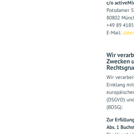
c/o activeMi
Potsdamer S
80802 Münc
+49 89 418
E-Mail:
date
Wir verarb
Zwecken u
Rechtsgru
Wir verarbe
Einklang mi
europäische
(DSGVO) und
(BDSG):
Zur Erfüllung
Abs. 1 Buchs