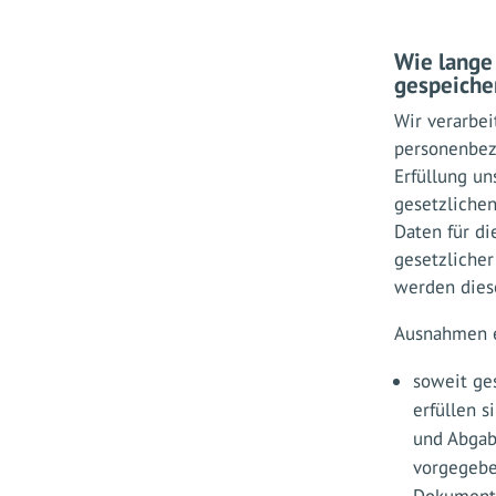
Wie lange
gespeiche
Wir verarbei
personenbez
Erfüllung un
gesetzlichen 
Daten für di
gesetzlicher
werden dies
Ausnahmen e
soweit ge
erfüllen s
und Abgab
vorgegebe