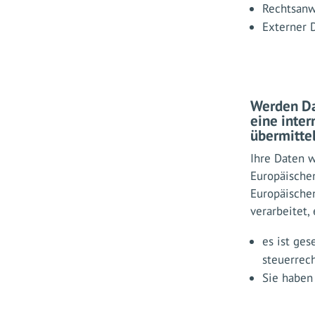
Rechtsanw
Externer 
Werden Dat
eine inter
übermitte
Ihre Daten 
Europäische
Europäische
verarbeitet,
es ist ges
steuerrec
Sie haben 