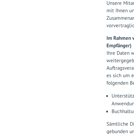
Unsere Mitar
mit Ihnen un
Zusammenarbe
vorvertragli
Im Rahmen v
Empfänger)
Ihre Daten w
weitergegebe
Auftragsvera
es sich um e
folgenden B
Unterstüt
Anwendu
Buchhaltu
Sämtliche Di
gebunden un