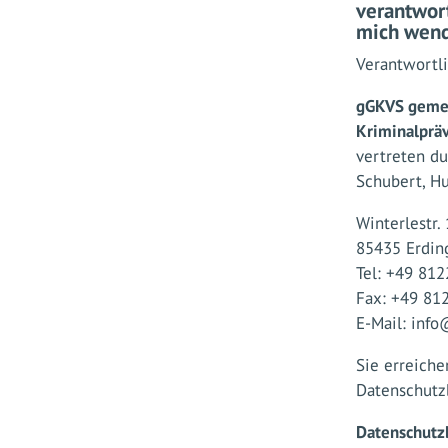
verantwor
mich wen
Verantwortl
gGKVS gemei
Kriminalprä
vertreten d
Schubert, Hu
Winterlestr.
85435 Erdin
Tel: +49 812
Fax: +49 81
E-Mail: inf
Sie erreich
Datenschutz
Datenschutz